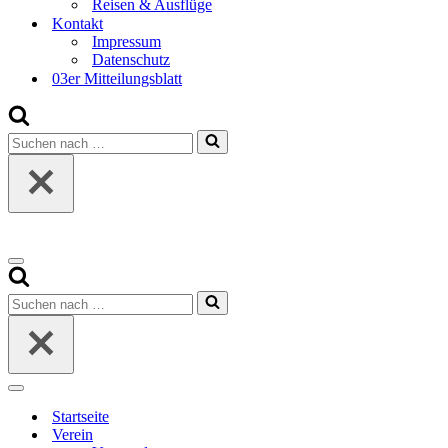
Reisen & Ausflüge
Kontakt
Impressum
Datenschutz
03er Mitteilungsblatt
Suchen
nach …
Navigationsmenü
Suchen
nach …
Navigationsmenü
Startseite
Verein