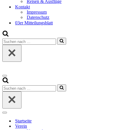
Reisen & Ausflüge
Kontakt
Impressum
Datenschutz
03er Mitteilungsblatt
Suchen
nach …
Navigationsmenü
Suchen
nach …
Navigationsmenü
Startseite
Verein