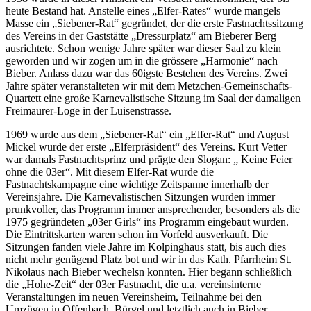
heute Bestand hat. Anstelle eines „Elfer-Rates“ wurde mangels
Masse ein „Siebener-Rat“ gegründet, der die erste Fastnachtssitzung
des Vereins in der Gaststätte „Dressurplatz“ am Bieberer Berg
ausrichtete. Schon wenige Jahre später war dieser Saal zu klein
geworden und wir zogen um in die grössere „Harmonie“ nach
Bieber. Anlass dazu war das 60igste Bestehen des Vereins. Zwei
Jahre später veranstalteten wir mit dem Metzchen-Gemeinschafts-
Quartett eine große Karnevalistische Sitzung im Saal der damaligen
Freimaurer-Loge in der Luisenstrasse.
1969 wurde aus dem „Siebener-Rat“ ein „Elfer-Rat“ und August
Mickel wurde der erste „Elferpräsident“ des Vereins. Kurt Vetter
war damals Fastnachtsprinz und prägte den Slogan: „ Keine Feier
ohne die 03er“. Mit diesem Elfer-Rat wurde die
Fastnachtskampagne eine wichtige Zeitspanne innerhalb der
Vereinsjahre. Die Karnevalistischen Sitzungen wurden immer
prunkvoller, das Programm immer ansprechender, besonders als die
1975 gegründeten „03er Girls“ ins Programm eingebaut wurden.
Die Eintrittskarten waren schon im Vorfeld ausverkauft. Die
Sitzungen fanden viele Jahre im Kolpinghaus statt, bis auch dies
nicht mehr genügend Platz bot und wir in das Kath. Pfarrheim St.
Nikolaus nach Bieber wechelsn konnten. Hier begann schließlich
die „Hohe-Zeit“ der 03er Fastnacht, die u.a. vereinsinterne
Veranstaltungen im neuen Vereinsheim, Teilnahme bei den
Umzügen in Offenbach, Bürgel und letztlich auch in Bieber