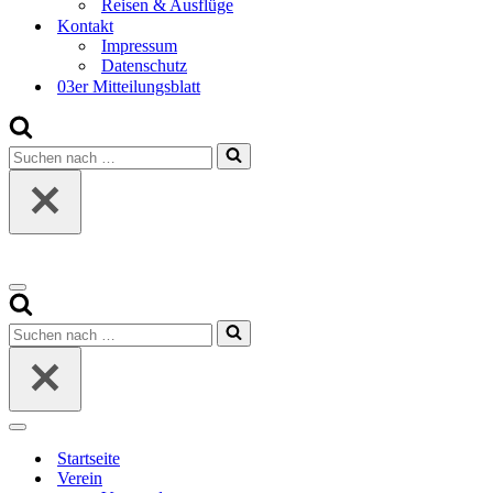
Reisen & Ausflüge
Kontakt
Impressum
Datenschutz
03er Mitteilungsblatt
Suchen
nach …
Navigationsmenü
Suchen
nach …
Navigationsmenü
Startseite
Verein