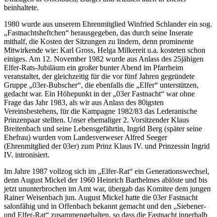
beinhaltete.
1980 wurde aus unserem Ehrenmitglied Winfried Schlander ein sog.
„Fastnachtsheftchen“ herausgegeben, das durch seine Inserate
mithalf, die Kosten der Sitzungen zu lindern, denn prominente
Mitwirkende wie: Karl Gross, Helga Milkereit u.a. kosteten schon
einiges. Am 12. November 1982 wurde aus Anlass des 25jähigen
Elfer-Rats-Jubiläum ein großer bunter Abend im Pfarrheim
veranstaltet, der gleichzeitig für die vor fünf Jahren gegründete
Gruppe „03er-Bubscher“, die ebenfalls die „Elfer“ unterstützen,
gedacht war. Ein Höhepunkt in der „03er Fastnacht“ war ohne
Frage das Jahr 1983, als wir aus Anlass des 80igsten
Vereinsbestehens, für die Kampagne 1982/83 das Lederanische
Prinzenpaar stellten. Unser ehemaliger 2. Vorsitzender Klaus
Breitenbach und seine Lebensgefährtin, Ingrid Berg (später seine
Ehefrau) wurden vom Landesverweser Alfred Seeger
(Ehrenmitglied der 03er) zum Prinz Klaus IV. und Prinzessin Ingrid
IV. intronisiert.
Im Jahre 1987 vollzog sich im „Elfer-Rat“ ein Generationswechsel,
denn August Mickel der 1960 Heinrich Barthelmes ablöste und bis
jetzt ununterbrochen im Amt war, übergab das Komitee dem jungen
Rainer Weisenbach jun. August Mickel hatte die 03er Fastnacht
salonfähig und in Offenbach bekannt gemacht und den „Siebener-
und Elfer-Rat“ zusammengehalten, so dass die Fastnacht innerhalb