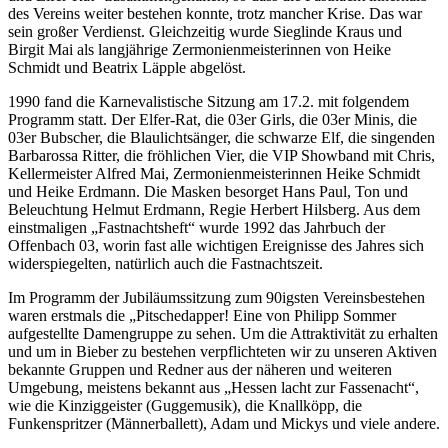
des Vereins weiter bestehen konnte, trotz mancher Krise. Das war
sein großer Verdienst. Gleichzeitig wurde Sieglinde Kraus und
Birgit Mai als langjährige Zermonienmeisterinnen von Heike
Schmidt und Beatrix Läpple abgelöst.
1990 fand die Karnevalistische Sitzung am 17.2. mit folgendem
Programm statt. Der Elfer-Rat, die 03er Girls, die 03er Minis, die
03er Bubscher, die Blaulichtsänger, die schwarze Elf, die singenden
Barbarossa Ritter, die fröhlichen Vier, die VIP Showband mit Chris,
Kellermeister Alfred Mai, Zermonienmeisterinnen Heike Schmidt
und Heike Erdmann. Die Masken besorget Hans Paul, Ton und
Beleuchtung Helmut Erdmann, Regie Herbert Hilsberg. Aus dem
einstmaligen „Fastnachtsheft“ wurde 1992 das Jahrbuch der
Offenbach 03, worin fast alle wichtigen Ereignisse des Jahres sich
widerspiegelten, natürlich auch die Fastnachtszeit.
Im Programm der Jubiläumssitzung zum 90igsten Vereinsbestehen
waren erstmals die „Pitschedapper! Eine von Philipp Sommer
aufgestellte Damengruppe zu sehen. Um die Attraktivität zu erhalten
und um in Bieber zu bestehen verpflichteten wir zu unseren Aktiven
bekannte Gruppen und Redner aus der näheren und weiteren
Umgebung, meistens bekannt aus „Hessen lacht zur Fassenacht“,
wie die Kinziggeister (Guggemusik), die Knallköpp, die
Funkenspritzer (Männerballett), Adam und Mickys und viele andere.