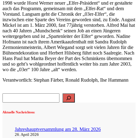
1998 wurde Horst Werner neuer „Elfer-Präsident“ und er gestaltete
auch das Programm, gemeinsam mit dem „Elfer-Rat“ und dem
Vorstand. Langsam geht die Chronik der „03er-Elfer“, die
inzwischen eine Sparte des Vereins geworden sind, zu Ende. August
Mickel ist am 1. März 2000, fast 77jährig verstorben. Alfred Mai hat
nach 40 Jahren „Mundschenk“ seinen Job an einen Jüngeren
weitergegeben und ist „Spartenleiter der Elfer“ geworden. Nadine
Hofmann ist nach ihrem Amerikaaufenthalt mit Sandra Rudolph
Zermonienmeisterin, Albert Wiegand sorgt seit vielen Jahren für die
Bühnendekoration und Herbert Hilsberg führt noch Saalregie. Nach
Hans Paul hat Marita Beyer der Part des Schminkens übernommen
und so geht’s wohlgeordnet hoffentlich weiter bis zum Jahre 2003,
wo die „03er“ 100 Jahre „alt“ werden.
Verantwortlich: Stephan Färber, Ronald Rudolph, Ilse Hammann
Suchen
Aktuelle Nachrichten:
Jahreshauptversammlung am 28. März 2026
26. April 2026