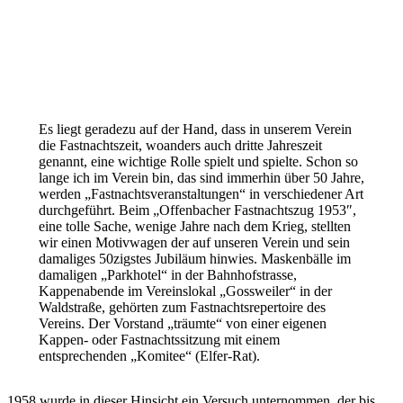
Es liegt geradezu auf der Hand, dass in unserem Verein
die Fastnachtszeit, woanders auch dritte Jahreszeit
genannt, eine wichtige Rolle spielt und spielte. Schon so
lange ich im Verein bin, das sind immerhin über 50 Jahre,
werden „Fastnachtsveranstaltungen“ in verschiedener Art
durchgeführt. Beim „Offenbacher Fastnachtszug 1953″,
eine tolle Sache, wenige Jahre nach dem Krieg, stellten
wir einen Motivwagen der auf unseren Verein und sein
damaliges 50zigstes Jubiläum hinwies. Maskenbälle im
damaligen „Parkhotel“ in der Bahnhofstrasse,
Kappenabende im Vereinslokal „Gossweiler“ in der
Waldstraße, gehörten zum Fastnachtsrepertoire des
Vereins. Der Vorstand „träumte“ von einer eigenen
Kappen- oder Fastnachtssitzung mit einem
entsprechenden „Komitee“ (Elfer-Rat).
1958 wurde in dieser Hinsicht ein Versuch unternommen, der bis