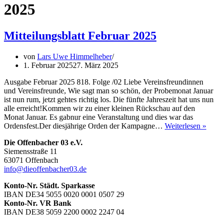
2025
Mitteilungsblatt Februar 2025
von
Lars Uwe Himmelheber
1. Februar 2025
27. März 2025
Ausgabe Februar 2025 818. Folge /02 Liebe Vereinsfreundinnen
und Vereinsfreunde, Wie sagt man so schön, der Probemonat Januar
ist nun rum, jetzt gehtes richtig los. Die fünfte Jahreszeit hat uns nun
alle erreicht!Kommen wir zu einer kleinen Rückschau auf den
Monat Januar. Es gabnur eine Veranstaltung und dies war das
Mitt
Ordensfest.Der diesjährige Orden der Kampagne…
Weiterlesen »
Feb
Die Offenbacher 03 e.V.
202
Siemensstraße 11
63071 Offenbach
info@dieoffenbacher03.de
Konto-Nr. Städt. Sparkasse
IBAN DE34 5055 0020 0001 0507 29
Konto-Nr. VR Bank
IBAN DE38 5059 2200 0002 2247 04