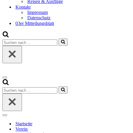
Reisen & Ausflüge
Kontakt
Impressum
Datenschutz
03er Mitteilungsblatt
Suchen
nach …
Navigationsmenü
Suchen
nach …
Navigationsmenü
Startseite
Verein